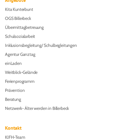
Angebote
Kita Kunterbunt
OGS Billerbeck
Übermittagbetreuung
Schulsozialarbeit
Inklusionsbegleitung/ Schulbegleitungen
Agentur Ganztag
einLaden
Weitblick-Gelände
Ferienprogramm
Prävention
Beratung
Netzwerk- Älter werden in Billerbeck
Kontakt
KJFH-Team