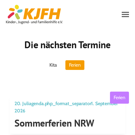
Men
Die nächsten Termine
Kita
Ferien
Ferien
20. Juliagenda.php_format_separator1. September
2026
Sommerferien NRW